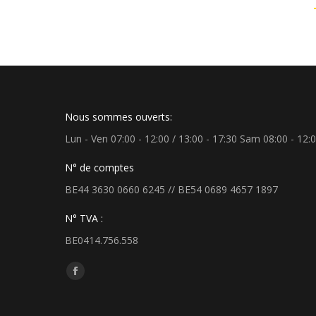
Nous sommes ouverts:
Lun - Ven 07:00 - 12:00 / 13:00 - 17:30 Sam 08:00 - 12:
N° de comptes
BE44 3630 0660 6245 // BE54 0689 4657 1897
N° TVA :
BE0414.756.558
Trouvez nous sur :
Facebook
page
opens