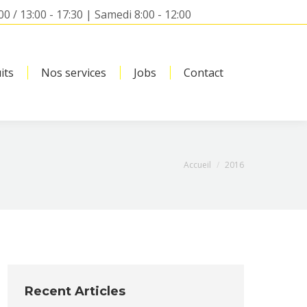
00 / 13:00 - 17:30 | Samedi 8:00 - 12:00
its
Nos services
Jobs
Contact
Search:
Vous êtes ici :
Accueil
2016
Recent Articles