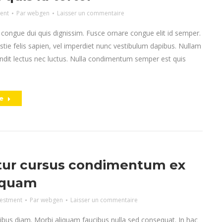
ent
Par
webgen
Laisser un commentaire
 congue dui quis dignissim. Fusce ornare congue elit id semper.
stie felis sapien, vel imperdiet nunc vestibulum dapibus. Nullam
andit lectus nec luctus. Nulla condimentum semper est quis
e
tur cursus condimentum ex
iquam
vestment
Par
webgen
Laisser un commentaire
ibus diam. Morbi aliquam faucibus nulla sed consequat. In hac