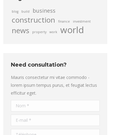
business
blog
build
construction
finance
investment
world
news
property
work
Need consultation?
Mauris consectetur mi vitae commodo -
lorem ipsum tempus purus, et feugiat lectus
efficitur eget.
Nom *
E-mail *
Téléphone