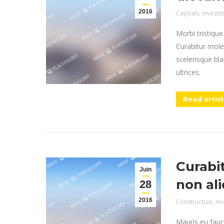
2016
Capitals
,
Investm
Morbi tristique
Curabitur mole
scelerisque bl
ultrices.
Read articl
Curabi
Juin
non al
28
2016
Construction
,
In
Mauris eu fauc