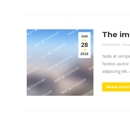
The im
Juin
28
Investment
,
Unca
2016
Nulla at semper
facilisis aucto
adipiscing elit.
Read articl