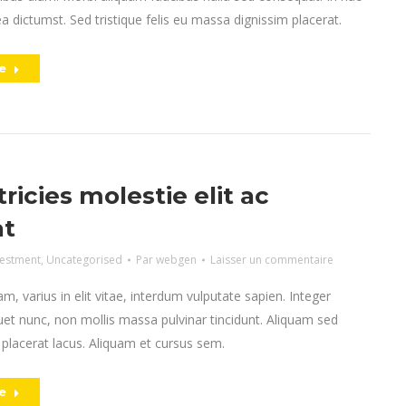
a dictumst. Sed tristique felis eu massa dignissim placerat.
e
tricies molestie elit ac
at
vestment
,
Uncategorised
Par
webgen
Laisser un commentaire
m, varius in elit vitae, interdum vulputate sapien. Integer
et nunc, non mollis massa pulvinar tincidunt. Aliquam sed
et placerat lacus. Aliquam et cursus sem.
e