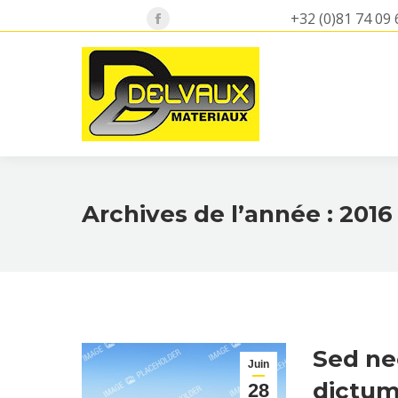
+32 (0)81 74 09 
Facebook
page
opens
in
new
window
Archives de l’année :
2016
Sed ne
Juin
dictum 
28