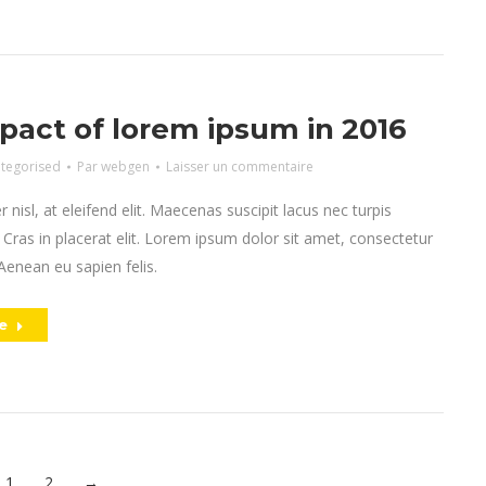
pact of lorem ipsum in 2016
tegorised
Par
webgen
Laisser un commentaire
 nisl, at eleifend elit. Maecenas suscipit lacus nec turpis
r. Cras in placerat elit. Lorem ipsum dolor sit amet, consectetur
 Aenean eu sapien felis.
e
1
2
→