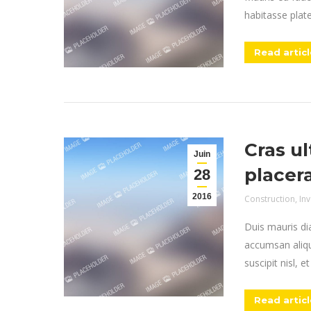
habitasse plate
Read articl
Cras ul
Juin
placer
28
2016
Construction
,
In
Duis mauris dia
accumsan aliqu
suscipit nisl, 
Read articl