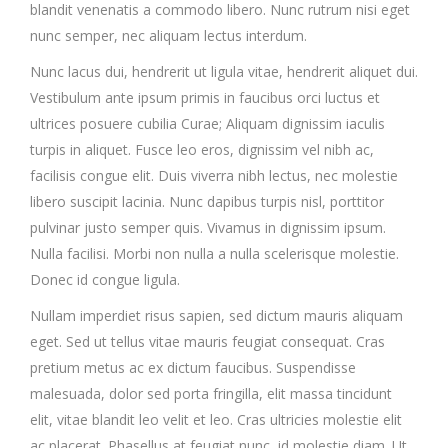
blandit venenatis a commodo libero. Nunc rutrum nisi eget
nunc semper, nec aliquam lectus interdum.
Nunc lacus dui, hendrerit ut ligula vitae, hendrerit aliquet dui.
Vestibulum ante ipsum primis in faucibus orci luctus et
ultrices posuere cubilia Curae; Aliquam dignissim iaculis
turpis in aliquet. Fusce leo eros, dignissim vel nibh ac,
facilisis congue elit. Duis viverra nibh lectus, nec molestie
libero suscipit lacinia. Nunc dapibus turpis nisl, porttitor
pulvinar justo semper quis. Vivamus in dignissim ipsum.
Nulla facilisi. Morbi non nulla a nulla scelerisque molestie.
Donec id congue ligula.
Nullam imperdiet risus sapien, sed dictum mauris aliquam
eget. Sed ut tellus vitae mauris feugiat consequat. Cras
pretium metus ac ex dictum faucibus. Suspendisse
malesuada, dolor sed porta fringilla, elit massa tincidunt
elit, vitae blandit leo velit et leo. Cras ultricies molestie elit
ac placerat. Phasellus at feugiat nunc, id molestie diam. Ut