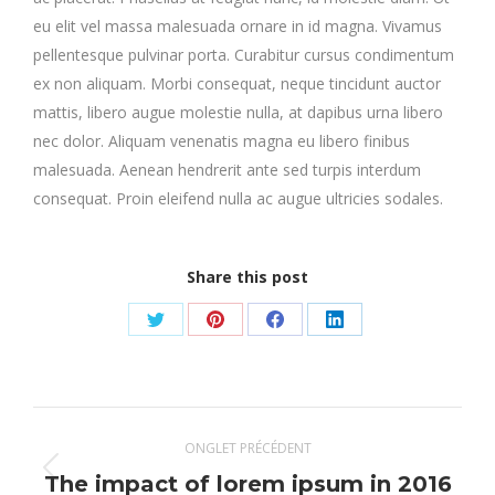
eu elit vel massa malesuada ornare in id magna. Vivamus
pellentesque pulvinar porta. Curabitur cursus condimentum
ex non aliquam. Morbi consequat, neque tincidunt auctor
mattis, libero augue molestie nulla, at dapibus urna libero
nec dolor. Aliquam venenatis magna eu libero finibus
malesuada. Aenean hendrerit ante sed turpis interdum
consequat. Proin eleifend nulla ac augue ultricies sodales.
Share this post
Share
Share
Share
Share
on
on
on
on
Twitter
Pinterest
Facebook
LinkedIn
Navigation
ONGLET PRÉCÉDENT
de
Onglet
The impact of lorem ipsum in 2016