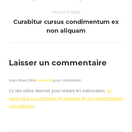
précédent
commentaire
ONGLET SUIVANT
Curabitur cursus condimentum ex
Onglet
non aliquam
suivant
Laisser un commentaire
Vous devez être
connecté
pour commenter.
Ce site utilise Akismet pour réduire les indésirables.
En
savoir plus sur comment les données de vos commentaires
sont utilisées
.