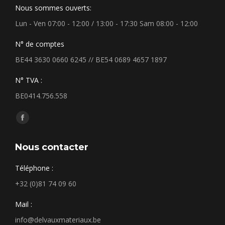
Nous sommes ouverts:
Lun - Ven 07:00 - 12:00 / 13:00 - 17:30 Sam 08:00 - 12:00
N° de comptes
BE44 3630 0660 6245 // BE54 0689 4657 1897
N° TVA :
BE0414.756.558
Trouvez nous sur :
Facebook
page
Nous contacter
opens
in
Téléphone :
new
+32 (0)81 74 09 60
window
Mail :
info@delvauxmateriaux.be