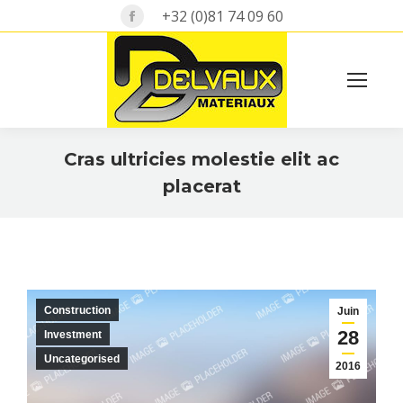
Facebook
+32 (0)81 74 09 60
page
opens
in
Search:
new
window
Cras ultricies molestie elit ac
placerat
Vous êtes ici :
Construction
Juin
28
Investment
Uncategorised
2016