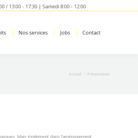
00 / 13:00 - 17:30 | Samedi 8:00 - 12:00
its
Nos services
Jobs
Contact
Search:
Vous êtes ici :
Accueil
Présentation
es marques. Mais également dans l’aménagement