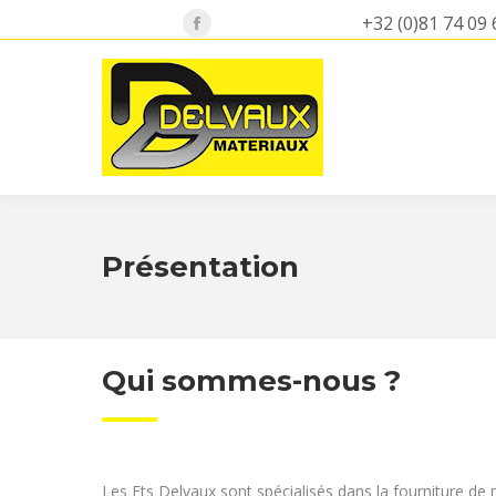
+32 (0)81 74 09 
Facebook
page
opens
in
new
window
Présentation
Qui sommes-nous ?
Les Ets Delvaux sont spécialisés dans la fourniture d