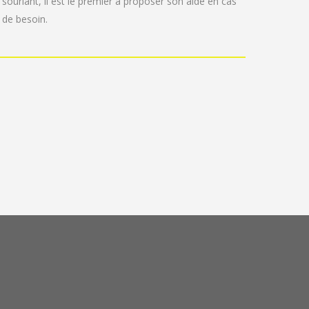
souriant, il est le premier à proposer son aide en cas
de besoin.