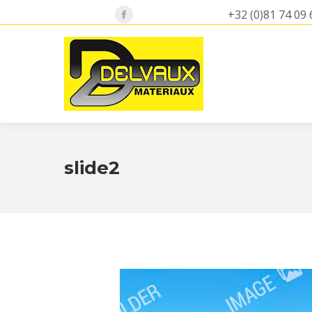
+32 (0)81 74 09 
Facebook
page
opens
in
new
window
slide2