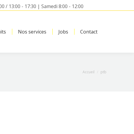
00 / 13:00 - 17:30 | Samedi 8:00 - 12:00
its
Nos services
Jobs
Contact
Search:
Vous êtes ici :
Accueil
ptb