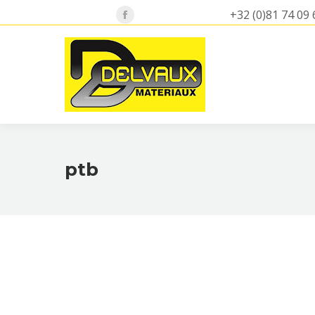
+32 (0)81 74 09 
Facebook
page
opens
in
new
window
ptb