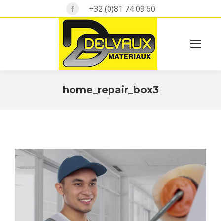
Facebook
+32 (0)81 74 09 60
page
opens
in
Search:
new
window
home_repair_box3
Vous êtes ici :