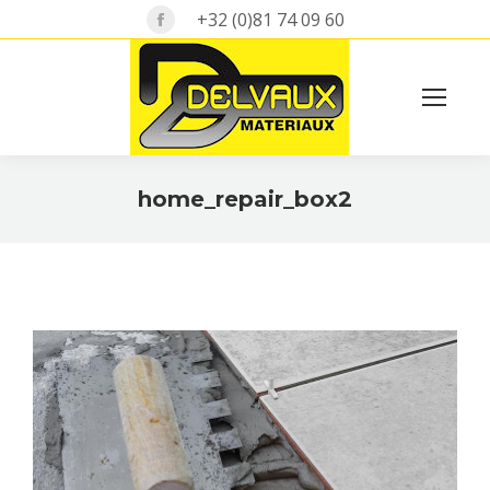
Facebook
+32 (0)81 74 09 60
page
opens
in
Search:
new
window
home_repair_box2
Vous êtes ici :