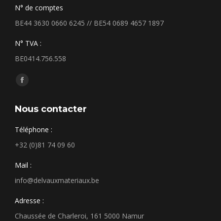
N° de comptes
BE44 3630 0660 6245 // BE54 0689 4657 1897
N° TVA :
BE0414.756.558
Trouvez nous sur :
Facebook
page
Nous contacter
opens
in
Téléphone :
new
+32 (0)81 74 09 60
window
Mail :
info@delvauxmateriaux.be
Adresse :
Chaussée de Charleroi, 161 5000 Namur