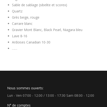
Sable de sablage (sibelite et scorex)
Quartz
Grès beige, rouge
Carrare blanc
Gravier Mont Blanc, Black Pearl, Niagara bleu
Lave 8-16
Ardoises Canadian 10-30
……
Nous sommes ouverts:
Lun - Ven 07:00 - 12:00 / 13:00 - 17:30 Sam 08:00 - 12:00
N° de comptes