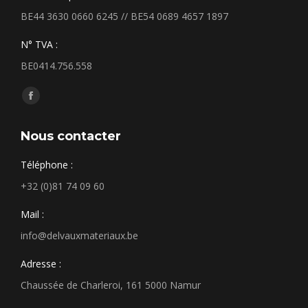
BE44 3630 0660 6245 // BE54 0689 4657 1897
N° TVA :
BE0414.756.558
Trouvez nous sur :
Facebook
page
Nous contacter
opens
in
Téléphone :
new
+32 (0)81 74 09 60
window
Mail :
info@delvauxmateriaux.be
Adresse :
Chaussée de Charleroi, 161 5000 Namur